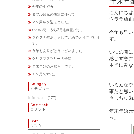
年末年
今年の七夕★
こんにちは
ダブル台風の接近に伴って
ウララ矯正
２２周年を迎えました。
いつの間にやら2月も終盤です。
今年も早い
２０２６年あけましておめでとうございま
す。
す。
今年もありがとうございました。
いつの間に
感じず急に
クリスマスツリーの全貌
本当にみな
年末年始のお知らせです。
１２月ですね。
いろんなウ
事だと思い
きっちり歯
information
(177)
年末年始元
う。