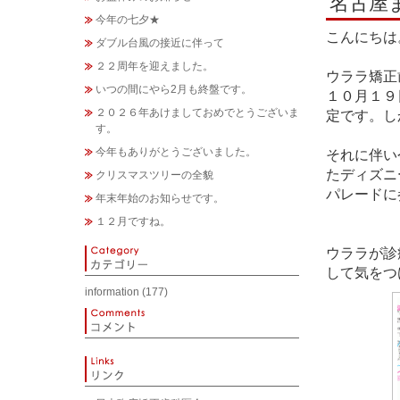
名古屋
今年の七夕★
こんにちは
ダブル台風の接近に伴って
２２周年を迎えました。
ウララ矯正
いつの間にやら2月も終盤です。
１０月１９
２０２６年あけましておめでとうございま
定です。し
す。
今年もありがとうございました。
それに伴い
たディズニ
クリスマスツリーの全貌
パレードに
年末年始のお知らせです。
１２月ですね。
ウララが診
して気をつ
information
(177)