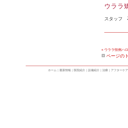
ウララ
スタッフ
« ウララ恒例ハロ
ページの
ホーム
｜
最新情報
｜
医院紹介
｜
設備紹介
｜
治療
｜
アフターケア